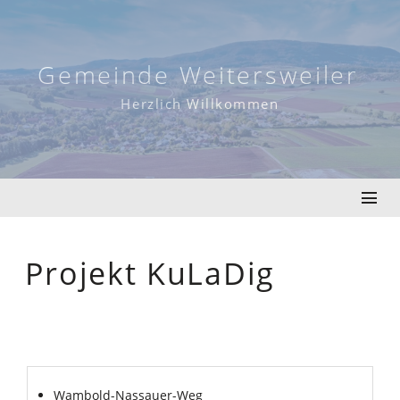
Skip
to
content
Gemeinde Weitersweiler
Herzlich Willkommen
Projekt KuLaDig
Wambold-Nassauer-Weg