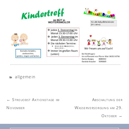
allgemein
Post
←
Streuobst Aktionstage im
Abschaltung der
navigation
November
Wasserversorgung am 29.
Oktober
→