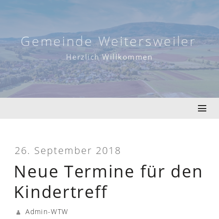
Skip
to
content
Gemeinde Weitersweiler
Herzlich Willkommen
26. September 2018
Neue Termine für den
Kindertreff
Admin-WTW