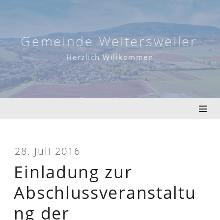
Skip
to
content
Gemeinde Weitersweiler
Herzlich Willkommen
28. Juli 2016
Einladung zur
Abschlussveranstaltu
ng der